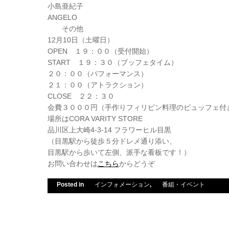
小島亜紀子
ANGELO
その他
12月10日（土曜日）
OPEN １９：００（受付開始）
START １９：３０（ブッフェタイム）
２０：００（パフォーマンス）
２１：００（アトラクション）
CLOSE ２２：３０
会費３０００円（手作りフィリピン料理のビュッフェ付
場所はCORA VARITY STORE
品川区上大崎4-3-14 フラワーヒル目黒
（目黒駅から徒歩５分ドレメ通り添い、
目黒駅から歩いて左側、派手な看板です！）
お問い合わせは
こちら
からどうぞ
Posted in
インフォメーション
,
番組・イベント