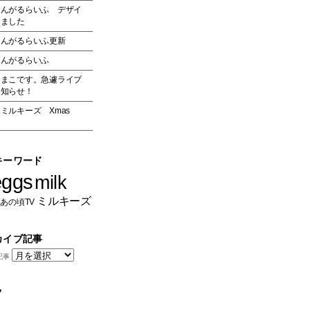
りんがるらいふ デザイ
しました
りんがるらいふ更新
りんがるらいふ
たまこです。急遽ライブ
お知らせ！
ミルキーズ Xmas
キーワード
eggs
milk
ミルキーズ
あの頃TV
カイブ記事
記事
ク