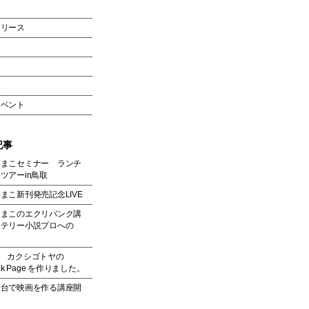
イ
リリース
ー
況
イベント
記事
たまこセミナー ランチ
ツアーin鳥取
まこ新刊発売記念LIVE
たまこのエクリバンク講
ステリー小説プロへの
ank カクシゴトヤの
ook Page を作りました。
一台で映画を作る講座開