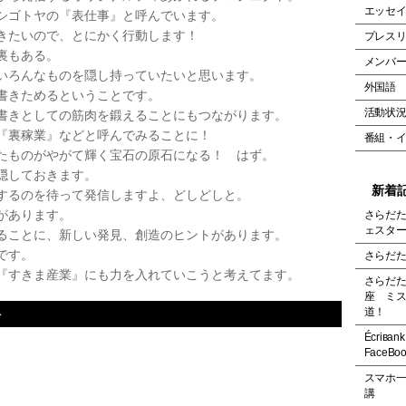
エッセ
ゴトヤの『表仕事』と呼んでいます。
たいので、とにかく行動します！
プレス
裏もある。
メンバ
ろんなものを隠し持っていたいと思います。
外国語
きためるということです。
活動状
きとしての筋肉を鍛えることにもつながります。
裏稼業』などと呼んでみることに！
番組・
ものがやがて輝く宝石の原石になる！ はず。
しておきます。
新着
るのを待って発信しますよ、どしどしと。
があります。
さらだ
ェスター
ことに、新しい発見、創造のヒントがあります。
です。
さらだた
すきま産業』にも力を入れていこうと考えてます。
さらだ
座 ミ
ス
道！
Écriв
FaceB
スマホ
講