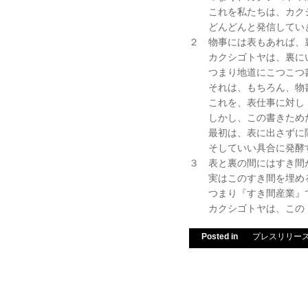
これを私たちは、カクシ
どんどんと発信していき
２ 物事には表もあれば、
カクシゴトヤは、裏にい
つまり地道にこつこつ書
それは、もちろん、物書
これを、表仕事に対し『
しかし、この書きためた
最初は、表に出さずに隠
そしていい具合に発酵す
３ 表と裏の間にはすき間
実はこのすき間を埋める
つまり『すき間産業』
カクシゴトヤは、この『
Posted in
プレスリリー