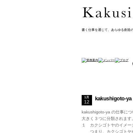
書く仕事を通じて、あらゆる創造の原石
1月
kakushigoto
12
kakushigoto-ya の仕事
大きく３つに分類されます
１ カクシゴトヤのイメー
つまり、カクシゴトヤか