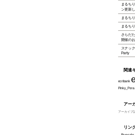
まるち
ン更新
まるち
まるち
さらだ
開催の
スナック
Party
関連
ecribank
Pinky_Pera
アー
アーカイブ
リン